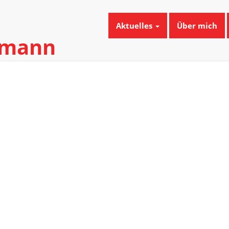
Aktuelles
Über mich
umann