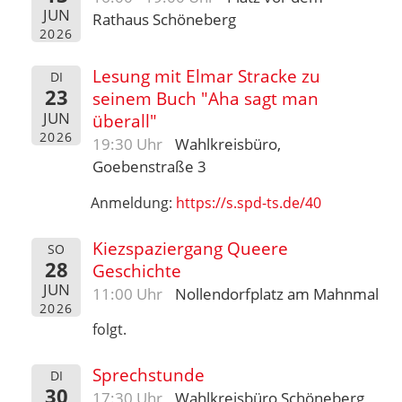
JUN
Rathaus Schöneberg
2026
Lesung mit Elmar Stracke zu
DI
23
seinem Buch "Aha sagt man
JUN
überall"
2026
19:30 Uhr
Wahlkreisbüro,
Goebenstraße 3
Anmeldung:
https://s.spd-ts.de/40
Kiezspaziergang Queere
SO
28
Geschichte
JUN
11:00 Uhr
Nollendorfplatz am Mahnmal
2026
folgt.
Sprechstunde
DI
30
17:30 Uhr
Wahlkreisbüro Schöneberg