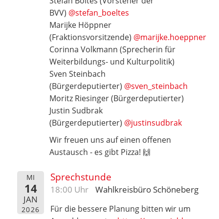
Stefan Böltes (Vorsteher der
BVV)
@stefan_boeltes
Marijke Höppner
(Fraktionsvorsitzende)
@marijke.hoeppner
Corinna Volkmann (Sprecherin für
Weiterbildungs- und Kulturpolitik)
Sven Steinbach
(Bürgerdeputierter)
@sven_steinbach
Moritz Riesinger (Bürgerdeputierter)
Justin Sudbrak
(Bürgerdeputierter)
@justinsudbrak
Wir freuen uns auf einen offenen
Austausch - es gibt Pizza! 🙌
Sprechstunde
MI
14
18:00 Uhr
Wahlkreisbüro Schöneberg
JAN
Für die bessere Planung bitten wir um
2026