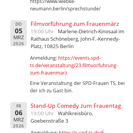
https://www.wiebke-
neumann.berlin/sprechstunde/
Filmvorführung zum Frauenmärz
DO
05
19:00 Uhr
Marlene-Dietrich-Kinosaal im
MRZ
Rathaus Schöneberg, John-F.-Kennedy-
2026
Platz, 10825 Berlin
Anmeldung:
https://events.spd-
ts.de/veranstaltung/23-filmvorfuhrung-
zum-frauenmarz
Eine Veranstaltung der SPD-Frauen TS, bei
der ich zu Gast bin.
Stand-Up Comedy zum Frauentag
FR
06
19:00 Uhr
Wahlkreisbüro,
MRZ
Goebenstraße 3
2026
Anmeldung:
https://s.spd-ts.de/6