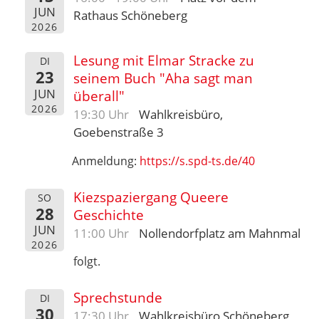
JUN
Rathaus Schöneberg
2026
Lesung mit Elmar Stracke zu
DI
23
seinem Buch "Aha sagt man
JUN
überall"
2026
19:30 Uhr
Wahlkreisbüro,
Goebenstraße 3
Anmeldung:
https://s.spd-ts.de/40
Kiezspaziergang Queere
SO
28
Geschichte
JUN
11:00 Uhr
Nollendorfplatz am Mahnmal
2026
folgt.
Sprechstunde
DI
30
17:30 Uhr
Wahlkreisbüro Schöneberg