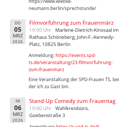
https://www.wiebke-
neumann.berlin/sprechstunde/
Filmvorführung zum Frauenmärz
DO
05
19:00 Uhr
Marlene-Dietrich-Kinosaal im
MRZ
Rathaus Schöneberg, John-F.-Kennedy-
2026
Platz, 10825 Berlin
Anmeldung:
https://events.spd-
ts.de/veranstaltung/23-filmvorfuhrung-
zum-frauenmarz
Eine Veranstaltung der SPD-Frauen TS, bei
der ich zu Gast bin.
Stand-Up Comedy zum Frauentag
FR
06
19:00 Uhr
Wahlkreisbüro,
MRZ
Goebenstraße 3
2026
Anmeldung:
https://s.spd-ts.de/6