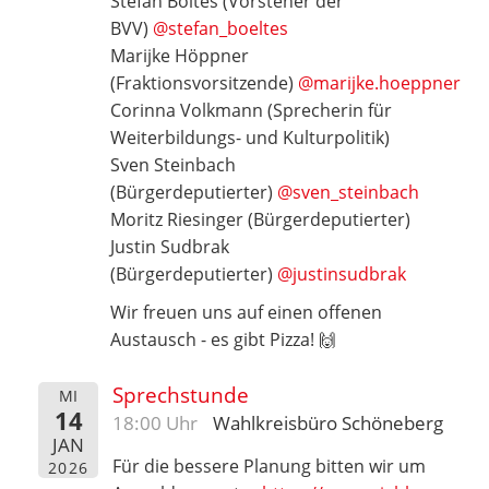
Stefan Böltes (Vorsteher der
BVV)
@stefan_boeltes
Marijke Höppner
(Fraktionsvorsitzende)
@marijke.hoeppner
Corinna Volkmann (Sprecherin für
Weiterbildungs- und Kulturpolitik)
Sven Steinbach
(Bürgerdeputierter)
@sven_steinbach
Moritz Riesinger (Bürgerdeputierter)
Justin Sudbrak
(Bürgerdeputierter)
@justinsudbrak
Wir freuen uns auf einen offenen
Austausch - es gibt Pizza! 🙌
Sprechstunde
MI
14
18:00 Uhr
Wahlkreisbüro Schöneberg
JAN
Für die bessere Planung bitten wir um
2026