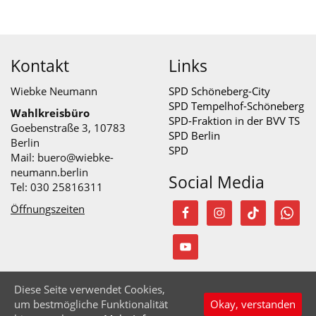
Kontakt
Links
Wiebke Neumann
SPD Schöneberg-City
SPD Tempelhof-Schöneberg
Wahlkreisbüro
SPD-Fraktion in der BVV TS
Goebenstraße 3, 10783
SPD Berlin
Berlin
SPD
Mail:
buero@wiebke-
neumann.berlin
Social Media
Tel: 030 25816311
Öffnungszeiten
Diese Seite verwendet Cookies,
© Wiebke Neumann 2026
um bestmögliche Funktionalität
Okay, verstanden
Startseite
Impressum
Datenschutzerklärung
Nach oben