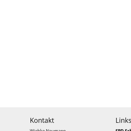
Kontakt
Link
Wiebke Neumann
SPD Sc