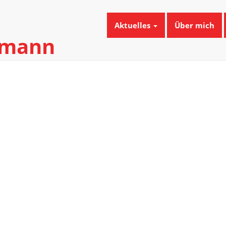
Aktuelles
Über mich
umann