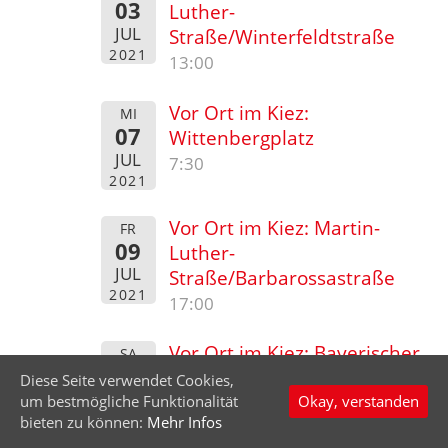
03
Luther-
JUL
Straße/Winterfeldtstraße
2021
13:00
Vor Ort im Kiez:
MI
07
Wittenbergplatz
JUL
7:30
2021
Vor Ort im Kiez: Martin-
FR
09
Luther-
JUL
Straße/Barbarossastraße
2021
17:00
Vor Ort im Kiez: Bayerischer
SA
10
Platz
Diese Seite verwendet Cookies,
JUL
um bestmögliche Funktionalität
Okay, verstanden
11:00
2021
bieten zu können:
Mehr Infos