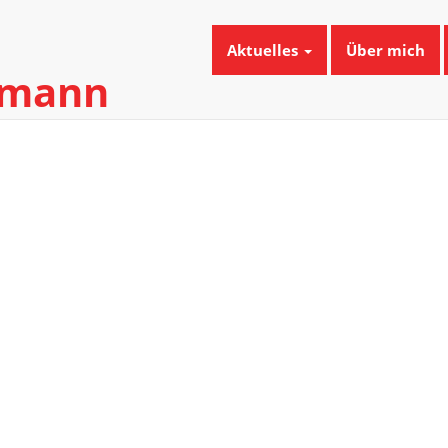
Aktuelles
Über mich
umann