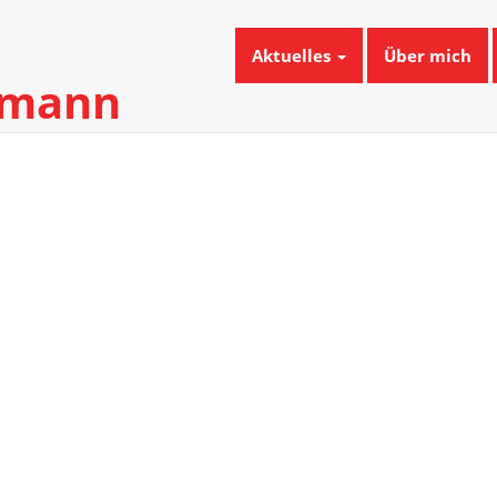
Aktuelles
Über mich
umann