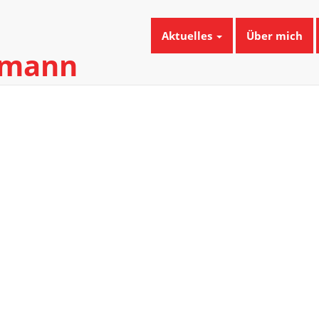
Aktuelles
Über mich
umann