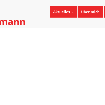
Aktuelles
Über mich
umann