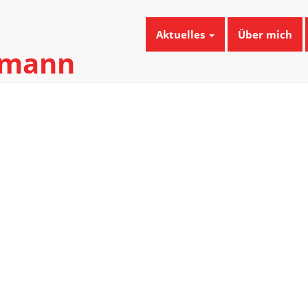
Aktuelles
Über mich
umann