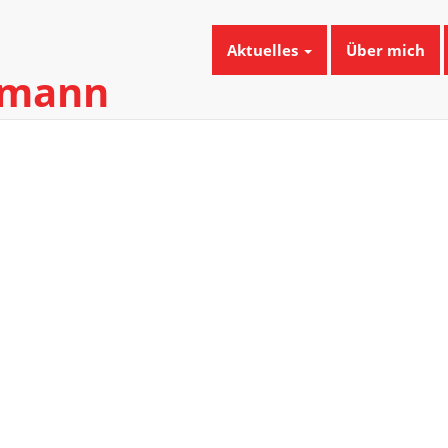
Aktuelles
Über mich
umann