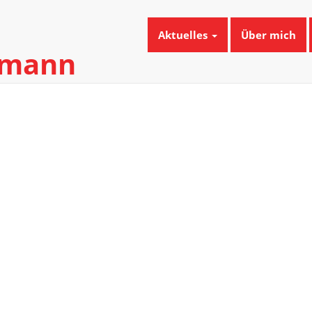
Aktuelles
Über mich
umann