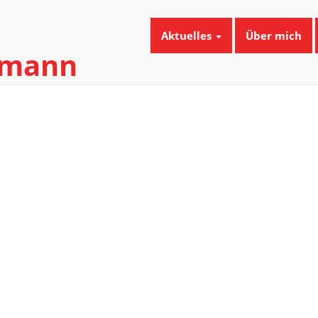
Aktuelles
Über mich
umann