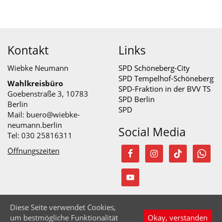
Kontakt
Links
Wiebke Neumann
SPD Schöneberg-City
SPD Tempelhof-Schöneberg
Wahlkreisbüro
SPD-Fraktion in der BVV TS
Goebenstraße 3, 10783
SPD Berlin
Berlin
SPD
Mail:
buero@wiebke-
neumann.berlin
Social Media
Tel: 030 25816311
Öffnungszeiten
Diese Seite verwendet Cookies,
© Wiebke Neumann 2026
um bestmögliche Funktionalität
Okay, verstanden