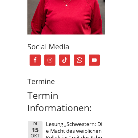
Social Media
Termine
Termin
Informationen:
Lesung „Schwestern: Di
DI
15
e Macht des weiblichen
OKT
Kollektivs“ mit der Schö