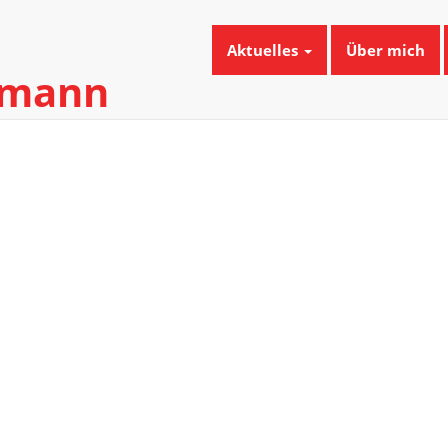
Aktuelles
Über mich
umann