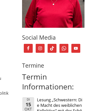
Social Media
Termine
Termin
u
Informationen:
litik
Lesung „Schwestern: Di
DI
15
e Macht des weiblichen
OKT
Kollektivs“ mit der Schö