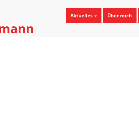
Aktuelles
Über mich
umann