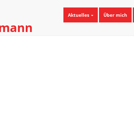
Aktuelles
Über mich
umann