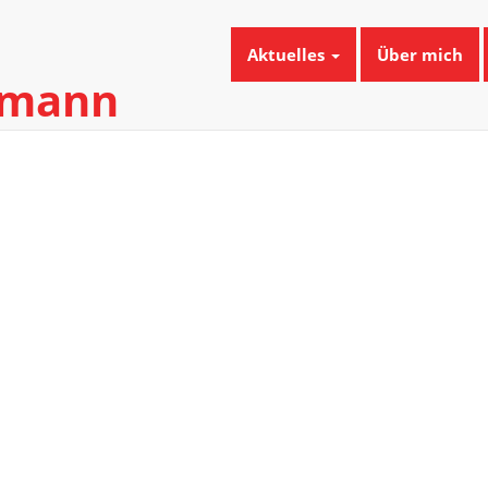
Aktuelles
Über mich
umann