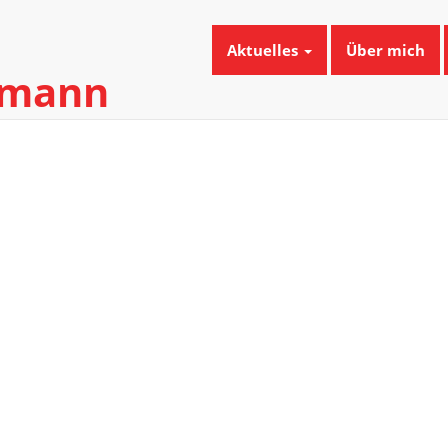
Aktuelles
Über mich
umann