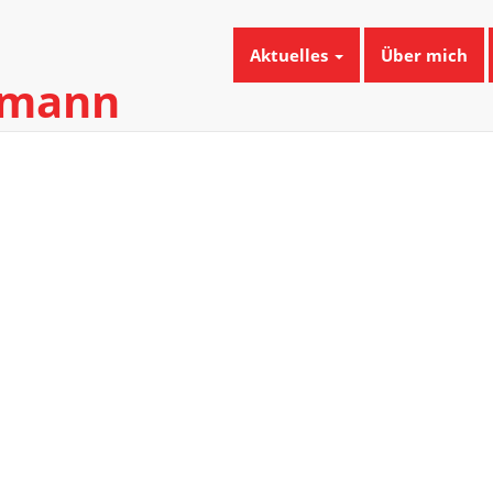
Aktuelles
Über mich
umann