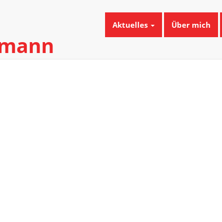
Aktuelles
Über mich
umann