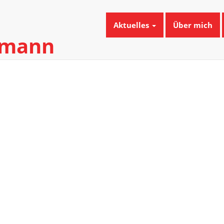
Aktuelles
Über mich
umann