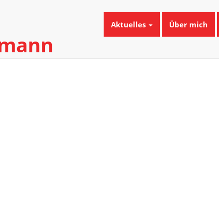
Aktuelles
Über mich
umann