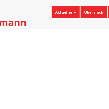
Aktuelles
Über mich
umann