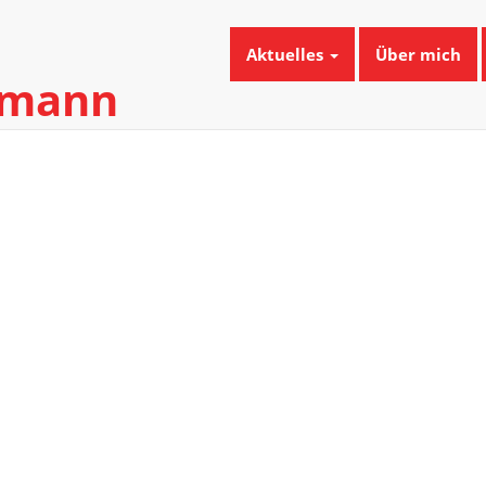
Aktuelles
Über mich
umann