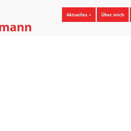
Aktuelles
Über mich
umann