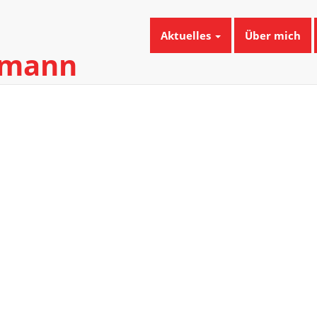
Aktuelles
Über mich
umann