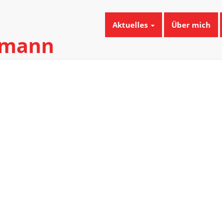
Aktuelles
Über mich
umann