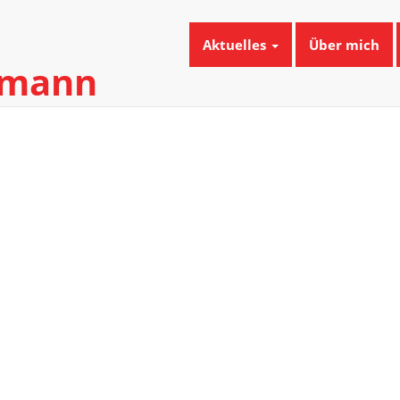
Aktuelles
Über mich
umann