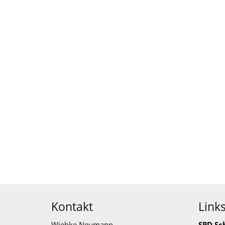
Kontakt
Link
Wiebke Neumann
SPD Sc