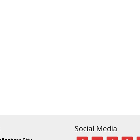
s
Social Media
höneberg-City