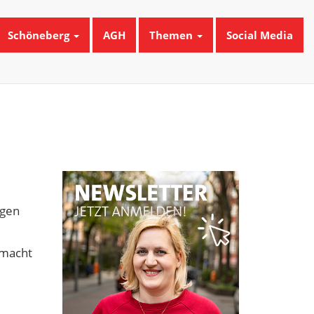
Schöneberg
AGH
Themen
Social Media
ngen
emacht