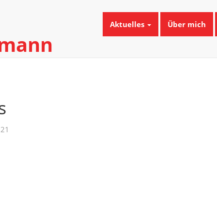
Aktuelles
Über mich
umann
s
021