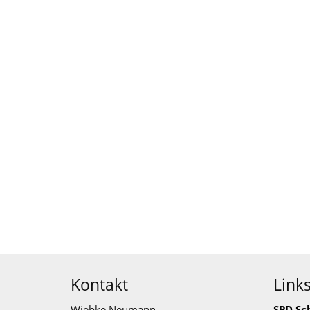
Kontakt
Link
Wiebke Neumann
SPD Sc