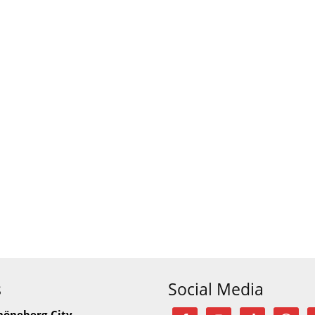
s
Social Media
höneberg-City