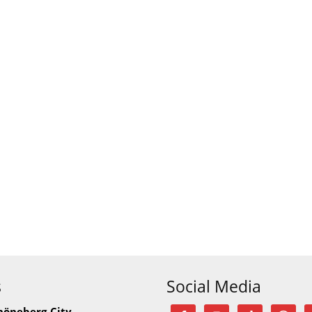
s
Social Media
höneberg-City