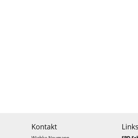
Kontakt
Link
Wiebke Neumann
SPD Sc