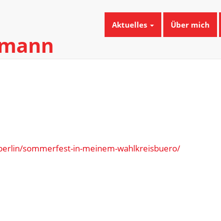
Aktuelles
Über mich
umann
o
6
erlin/sommerfest-in-meinem-wahlkreisbuero/