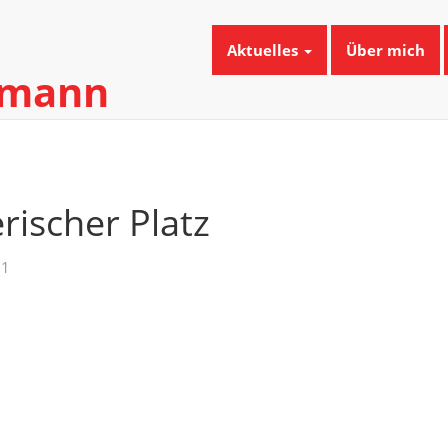
Aktuelles
Über mich
umann
rischer Platz
21