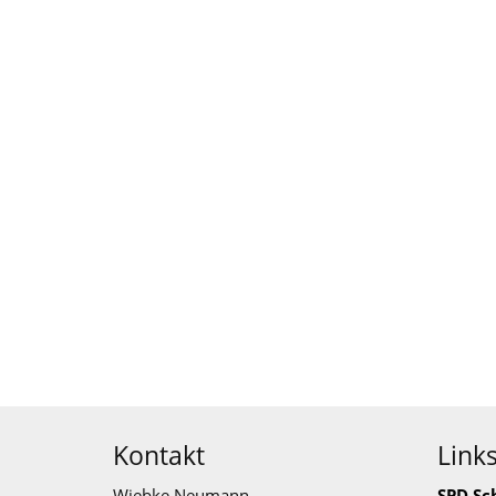
Kontakt
Link
Wiebke Neumann
SPD Sc