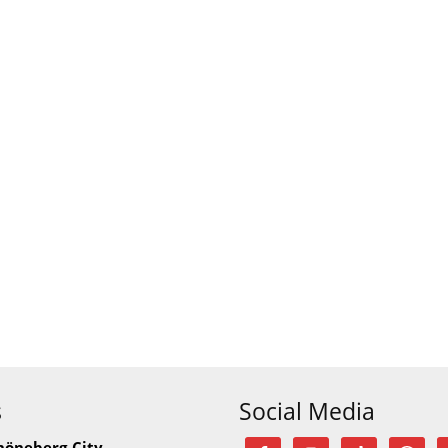
s
Social Media
höneberg-City