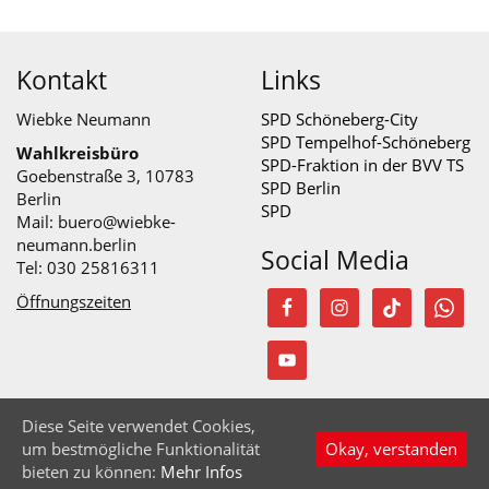
Kontakt
Links
Wiebke Neumann
SPD Schöneberg-City
SPD Tempelhof-Schöneberg
Wahlkreisbüro
SPD-Fraktion in der BVV TS
Goebenstraße 3, 10783
SPD Berlin
Berlin
SPD
Mail:
buero@wiebke-
neumann.berlin
Social Media
Tel: 030 25816311
Öffnungszeiten
Diese Seite verwendet Cookies,
© Wiebke Neumann 2026
um bestmögliche Funktionalität
Okay, verstanden
Startseite
Impressum
Datenschutzerklärung
Nach oben
bieten zu können:
Mehr Infos