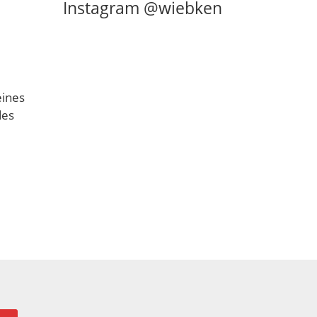
Instagram @wiebken
eines
des