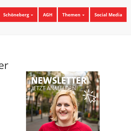
Schöneberg
AGH
Themen
Social Media
er