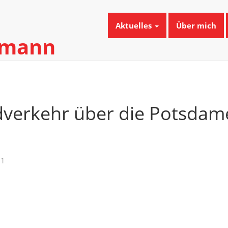
Aktuelles
Über mich
umann
dverkehr über die Potsdam
21